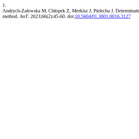
1.
Andrych-Zalewska M, Chłopek Z, Merkisz J, Pielecha J. Determination
method.
AoT
. 2023;66(2):45-60. doi:
10.5604/01.3001.0016.3127